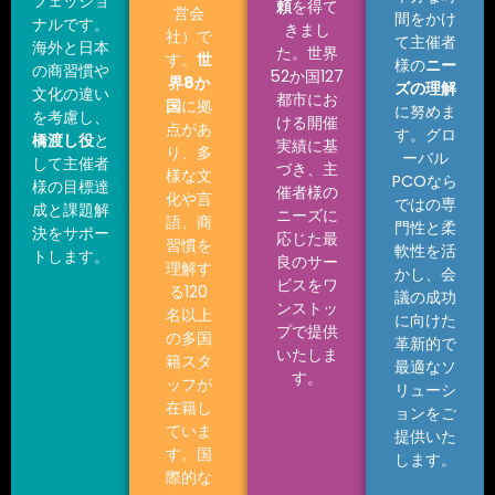
フェッショ
頼
を得て
営会
間をかけ
ナルです。
きまし
社）で
て主催者
海外と日本
た。世界
す。
世
様の
ニー
の商習慣や
52か国127
界
8
か
ズの理解
文化の違い
都市にお
国
に拠
に努めま
を考慮し、
ける開催
点があ
す。グロ
橋渡し役
と
実績に基
り、多
ーバル
して主催者
づき、主
様な文
PCOなら
様の目標達
催者様の
化や言
ではの専
成と課題解
ニーズに
語、商
門性と柔
決をサポー
応じた最
習慣を
軟性を活
トします。
良のサー
理解す
かし、会
ビスをワ
る120
議の成功
ンストッ
名以上
に向けた
プで提供
の多国
革新的で
いたしま
籍スタ
最適なソ
す。
ッフが
リューシ
在籍し
ョンをご
ていま
提供いた
す。国
します。
際的な