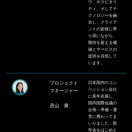
ウ、ホスピタリ
ティ、そしてテ
クノロ
ジーを融
合し、クライア
ントの皆様に寄
り添いながら、
期待を超える価
値とサー
ビスの
提供を目指して
います。
プロジェクト
日本国内のコン
ベンション会社
マネージャー
に長年在籍し、
国内国際会議の
𠮷山 泉
企画～準備～運
営に携わってま
いりました。医
学会をはじめと