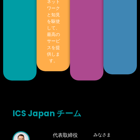
ネット
ワーク
と知見
を駆使
して、
最高の
サービ
スを提
供しま
す。
ICS
Japan
チーム
代表取締役
みなさま