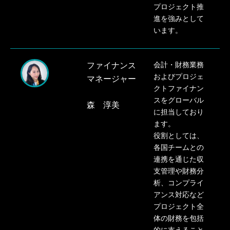
プロジェクト推
進を強みとして
います。
ファイナンス
会計・財務業務
およびプロジェ
マネージャー
クトファイナン
スをグローバル
森 淳美​
に担当しており
ます。
役割
として
は、
各国チームとの
連携を通じた収
支管理や財務分
析、コンプライ
アンス対応など
プ
ロジェクト全
体の財務を
包
括
的に支え
ること