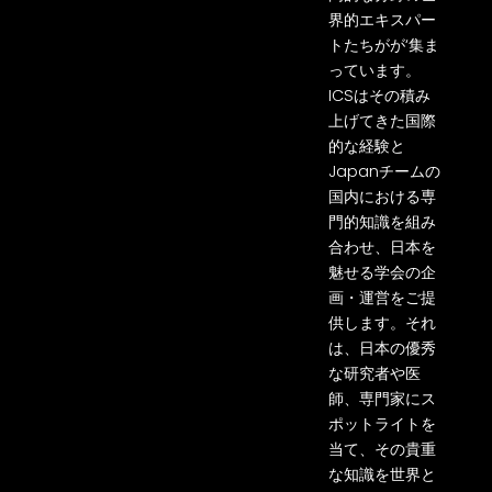
界的エキスパー
トたち
がが
‘集ま
っています。
ICS
はその積み
上げてきた国際
的な経験と
Japan
チームの
国内における専
門的知
識を組み
合わせ、日本を
魅せる学会の企
画・運営をご提
供します。それ
は、日本の優秀
な研究者や医
師、専門
家にス
ポットライトを
当て、その貴重
な知識を世界と