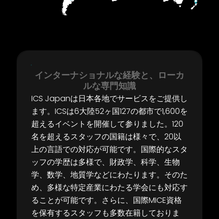
インターナショナルな経験と、ローカ
ルな専門知識
ICS Japan
は日本各地でサービスをご提供し
ます。
ICS
は
6
大陸
52
ヶ国
127
の都市で
1,600
を
超えるイベントを開催して参りました。
120
名を超えるスタッフの国籍は様々で、
20
以
上の言語での対応が可能です。国際
的なスタ
ッフの学歴は多様で、財政学、科学、生物
学、数学、地質学などにわたり
ます。そのた
め、多様な特定産業にわたる学会にも対応す
ることが可能です。さら
に、国際
MICE
資格
を保有するスタッフも多数在籍しておりま