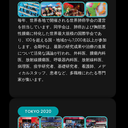
毎年、世界各地で開催される世界肺癌学会の運営
を担当しています。同学
会は、肺癌および胸部悪
性腫瘍に特化した世界最大規模の国際学会であ
り、
100
を超える国・地域から
7,000
名以上が参加
します。会期中は、最新の研
究成果や治療の進展
について活発な議論が行われ、外科医、腫瘍内科
医、
放射線腫瘍医、呼吸器内科医、放射線科医、
病理医、疫学研究者、基礎研
究者、看護師、メデ
ィカルスタッフ、患者など、多職種にわたる専門
家が
集います。
TOKYO 2020