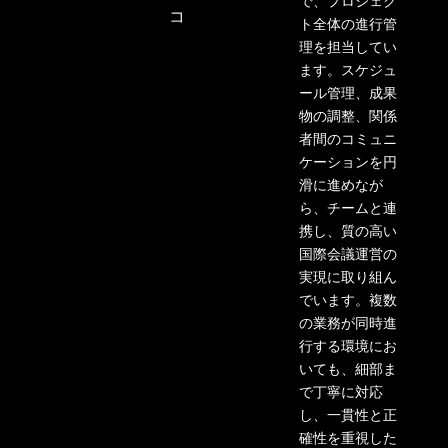
で、プロジェク
コ
ト全体の進行管
理を担当してい
ます。スケジュ
ール管理、成果
物の調整、関係
者間のコミュニ
ケーションを円
滑に進めな
が
ら、チームと連
携し、質の高い
国際会議運営の
実現に取り組ん
でいます。複数
の業務が同時進
行する環
境にお
いても、細部ま
で丁寧に対応
し、一貫性と正
確性を重視した