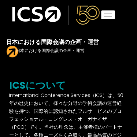
Skip
to
content
日本における国際会議の企画・運営
日本における国際会議の企画・運営
ICSについて
International Conference
Services（ICS
）
は、
50
年の歴史
において、様々な分野の学術会議の運営経
験を持つ、国際的に
認知されたフルサービスのプロ
フェッショナル・コングレス・
オーガナイザー
（
PCO
）です。当社の理念は、主催者様のパー
トナ
ーとして、各種ニーズをくみ取り、最高品質のビジ