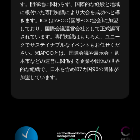
す。開催地に関わら
ず、国際的な経験と地域
に根付いた専門知識により大会を成功へと導
きます。
ICS
は
IAPCO(
国際
PCO
協会
)
に加盟
しており、国際会議運営会社として正式認可
されて
います。専門知識はもちろん、ユニー
クでサステイナブルなイベントもお任せくだ
さい。
※IAPCO
とは、国際会議や展示会・見
本市などの運営に関係する企業や団体の世界
的な組織で、日本を含め
187
カ国
95
の団体が
加盟しています。