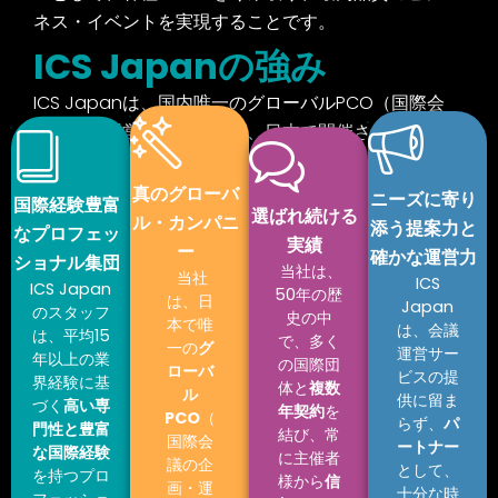
ネス・
イベントを実現することです。
ICS
Japanの強み
ICS Japanは、国内唯一のグローバルPCO（国際会
議企画・運営会社）として、日本で開催される国際
会議を成功に導きます。
真のグローバ
ニーズに寄り
国際経験豊富
選ばれ続ける
ル・カンパニ
添う提案力と
なプロフェッ
実績
ー
確かな運営力
ショナル集団
当社は、
当社
ICS
ICS Japan
50年の歴
は、日
Japan
のスタッフ
史の中
本で唯
は、会議
は、平均15
で、多く
一の
グ
運営サー
年以上の業
の国際団
ローバ
ビスの提
界経験に基
体と
複数
ル
供に留ま
づく
高い専
年契約
を
PCO
（
らず、
パ
門性と豊富
結び、常
国際会
ートナー
な国際経験
に主催者
議の企
として、
を持つプロ
様から
信
画・運
十分な時