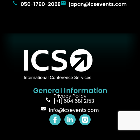
050-1790-2068
japan@icsevents.com
General Information
Privacy Policy
[+1] 604 681 2153
info@icsevents.com
F
L
a
i
c
n
e
k